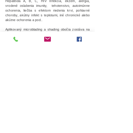
Hepatitída A, B, C, HIV Infekcia, ekzém, alergia,
vrodené oslabenia imunity, tehotenstvo, autoimúnne
ochorenia, liečba s efektom riedenia krvi, pohlavné
choroby, akútny infekt s teplotami, iné chronické alebo
akútne ochorenia a pod..
Aplikovaný microblading a shading obočia zostáva na
pokožke viditeľný približne jeden rok až dva podľa typu
pleti.
V prvých dňoch je farebný výsledok intenzívnejší,
v procese hojenia postupne bledne a v plne zahojenej
pokožke po približne 4 týždňoch nadobúda svoju finálnu
podobu.
V závislosti od typu pokožky môžu byť
potrebné opakované korektúry pre dosiahnutie
výsledného efektu.
Počas ošetrenia alebo po ňom,
môže nastať v mieste aplikácie mierny opuch a/alebo
začervenanie, ktoré po niekoľkých dňoch spontánne
odznie.
Súčasťou procesu hojenia môže byť pocit
svrbenia v lokalite, kde bol microblading vykonaný.
V
prvých desiatich dňoch po ošetrení musí klient s
obočím zaobchádzať veľmi šetrne, konkrétne:
nevystavovať sa UV žiareniu a priamemu kontaktu
obočia s vodou, n
eabsolvovať saunu, plávanie,
športové aktivity, pri ktorých môže nastať potenie, v
lokalite obočia nepoužívať make-up, kozmetické
prípravky, krémy na tvár, z
abrániť cielenému
odstraňovaniu pigmentovej krusty, k
valita výsledného
efektu závisí od kvality vykonaného ošetrenia, ale vo
významnej miere aj od dodržania inštrukcií k