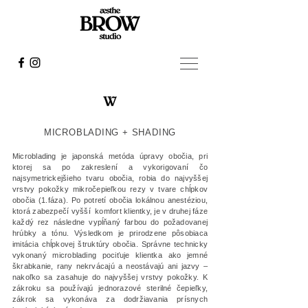
MICROBLADING + SHADING
Microblading je japonská metóda úpravy obočia, pri
ktorej sa po zakreslení a vykorigovaní čo
najsymetrickejšieho tvaru obočia, robia do najvyššej
vrstvy pokožky mikročepieľkou rezy v tvare chĺpkov
obočia (1.fáza). Po potretí obočia lokálnou anestéziou,
ktorá zabezpečí vyšší komfort klientky, je v druhej fáze
každý rez následne vypĺňaný farbou do požadovanej
hrúbky a tónu. Výsledkom je prirodzene pôsobiaca
imitácia chĺpkovej štruktúry obočia.
Správne technicky
vykonaný microblading pociťuje klientka ako jemné
škrabkanie, rany nekrvácajú a neostávajú ani jazvy –
nakoľko sa zasahuje do najvyššej vrstvy pokožky. K
zákroku sa používajú jednorazové sterilné čepieľky,
zákrok sa vykonáva za dodržiavania prísnych