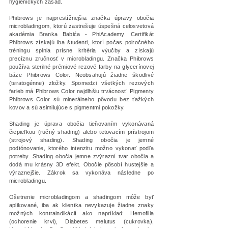
hygienických zásad.
Phibrows je najprestížnejšia značka úpravy obočia
microbladingom, ktorú zastrešuje úspešná celosvetová
akadémia Branka Babića - PhiAcademy. Certifikát
Phibrows získajú iba študenti, ktorí počas polročného
tréningu splnia prísne kritéria výučby a získajú
precíznu zručnosť v microbladingu.
Značka Phibrows
používa sterilné prémiové rezové farby na glycerínovej
báze Phibrows Color. Neobsahujú žiadne škodlivé
(teratogénne) zložky. Spomedzi všetkých rezových
farieb má Phibrows Color najdlhšiu trvácnosť. Pigmenty
Phibrows Color sú minerálneho pôvodu bez ťažkých
kovov a sú asimilujúce s pigmentmi pokožky.
Shading je úprava obočia tieňovaním vykonávaná
čiepieľkou (ručný shading) alebo tetovacím prístrojom
(strojový shading). Shading obočia je jemné
podtónovanie, ktorého intenzitu možno vykonať podľa
potreby. Shading obočia jemne zvýrazní tvar obočia a
dodá mu krásny 3D efekt. Obočie pôsobí hustejšie a
výraznejšie. Zákrok sa vykonáva následne po
microbladingu.
Ošetrenie microbladingom a shadingom môže byť
aplikované, iba ak klientka nevykazuje žiadne znaky
možných kontraindikácií ako napríklad:
Hemofilia
(ochorenie krvi), Diabetes melutus (cukrovka),