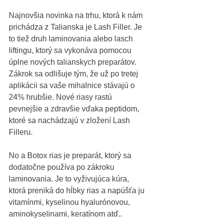
Najnovšia novinka na trhu, ktorá k nám 
prichádza z Talianska je Lash Filler. Je 
to tiež druh laminovania alebo lasch 
liftingu, ktorý sa vykonáva pomocou 
úplne nových talianskych preparátov. 
Zákrok sa odlišuje tým, že už po tretej 
aplikácii sa vaše mihalnice stávajú o 
24% hrubšie. Nové riasy rastú 
pevnejšie a zdravšie vďaka peptidom, 
ktoré sa nachádzajú v zložení Lash 
Filleru. 
No a Botox rias je preparát, ktorý sa 
dodatočne používa po zákroku 
laminovania. Je to vyživujúca kúra, 
ktorá preniká do hĺbky rias a napúšťa ju 
vitamínmi, kyselinou hyalurónovou, 
aminokyselinami, keratínom atď..