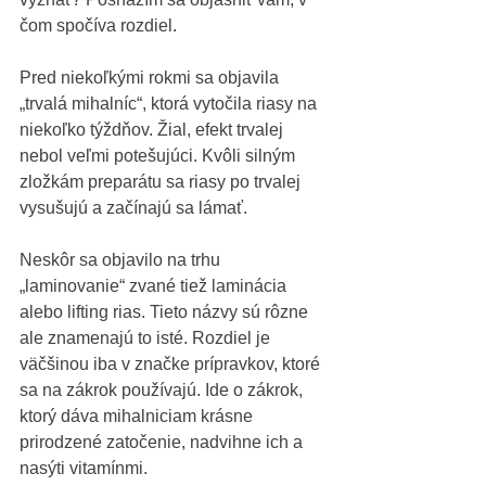
čom spočíva rozdiel.
Pred niekoľkými rokmi sa objavila 
„trvalá mihalníc“, ktorá vytočila riasy na 
niekoľko týždňov. Žial, efekt trvalej 
nebol veľmi potešujúci. Kvôli silným 
zložkám preparátu sa riasy po trvalej 
vysušujú a začínajú sa lámať.
Neskôr sa objavilo na trhu 
„laminovanie“ zvané tiež laminácia 
alebo lifting rias. Tieto názvy sú rôzne 
ale znamenajú to isté. Rozdiel je 
väčšinou iba v značke prípravkov, ktoré 
sa na zákrok používajú. Ide o zákrok, 
ktorý dáva mihalniciam krásne 
prirodzené zatočenie, nadvihne ich a 
nasýti vitamínmi.