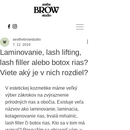
aesthebrowstudio
7. 12. 2019
Laminovanie, lash lifting,
lash filler alebo botox rias?
Viete aký je v nich rozdiel?
V estetickej kozmetike máme veľký 
výber zákrokov na zvýraznenie 
prírodných rias a obočia. Existuje veľa 
názvov ako laminovanie, laminacia, 
kolagenovanie rias, trvalá mihalníc, 
lash filler či botox rias. Kto sa v tom má 
vyznať? Posnažím sa objasniť vám, v 